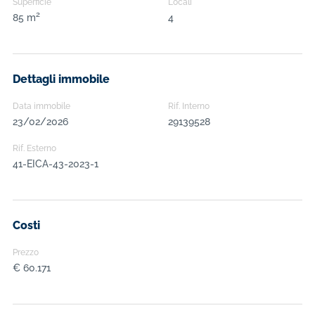
Superficie
Locali
2
85 m
4
Dettagli immobile
Data immobile
Rif. Interno
23/02/2026
29139528
Rif. Esterno
41-EICA-43-2023-1
Costi
Prezzo
€ 60.171