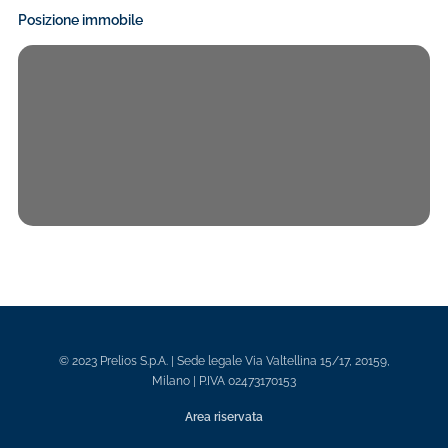
Posizione immobile
© 2023 Prelios S.p.A. | Sede legale Via Valtellina 15/17, 20159,
Milano | P.IVA 02473170153
Area riservata