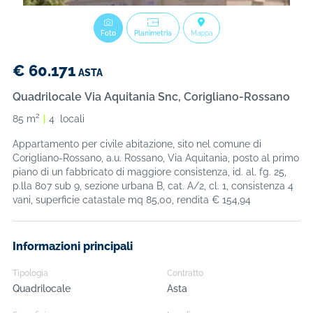
Foto
Planimetria
Mappa
€
60.171
ASTA
Quadrilocale Via Aquitania Snc, Corigliano-Rossano
2
85 m
4 locali
Appartamento per civile abitazione, sito nel comune di
Corigliano-Rossano, a.u. Rossano, Via Aquitania, posto al primo
piano di un fabbricato di maggiore consistenza, id. al. fg. 25,
p.lla 807 sub 9, sezione urbana B, cat. A/2, cl. 1, consistenza 4
vani, superficie catastale mq 85,00, rendita € 154,94
Informazioni principali
Tipologia
Contratto
Quadrilocale
Asta