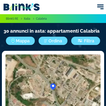
BlinkS RE
Italia
Calabria
30 annunci in asta: appartamenti Calabria
Mappa
Ordina
Filtra
1