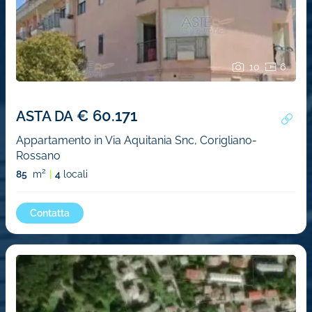
10
6
€ 60.171
ASTA DA
Appartamento in Via Aquitania Snc, Corigliano-
Rossano
2
85
m
4
locali
Contatta