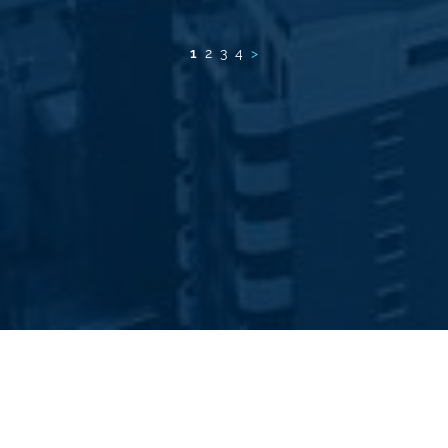
1
2
3
4
>
© 2023 Prelios S.p.A. | Sede legale Via Valtellina 15/17, 20159, Milano |
P.IVA 02473170153
Area riservata