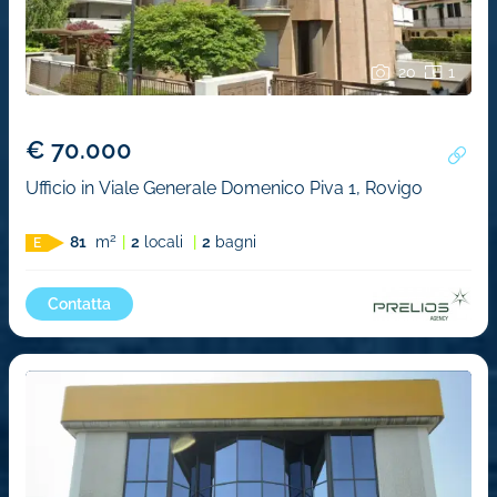
20
1
€ 70.000
Ufficio in Viale Generale Domenico Piva 1, Rovigo
2
81
m
2
locali
2
bagni
E
Contatta