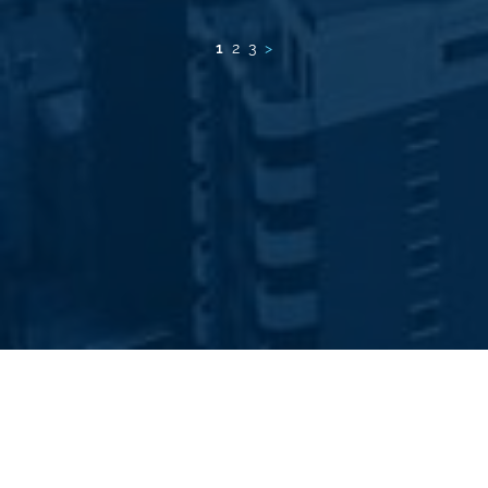
1
2
3
>
© 2023 Prelios S.p.A. | Sede legale Via Valtellina 15/17, 20159, Milano |
P.IVA 02473170153
Area riservata