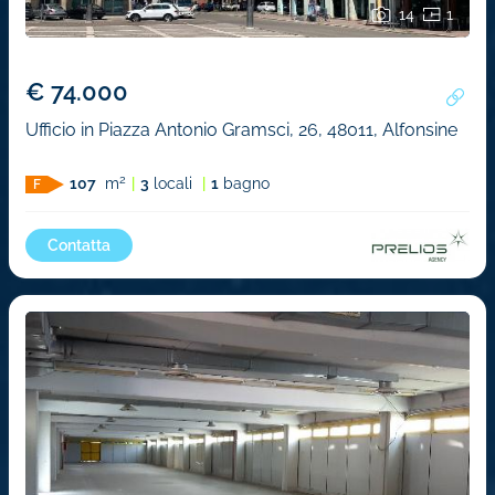
14
1
€ 74.000
Ufficio in Piazza Antonio Gramsci, 26, 48011, Alfonsine
2
107
m
3
locali
1
bagno
F
Contatta