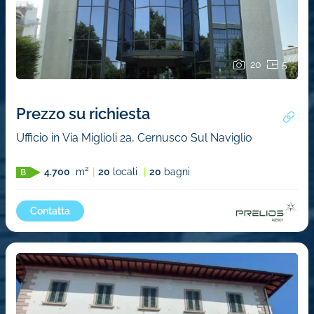
20
5
Prezzo su richiesta
Ufficio in Via Miglioli 2a, Cernusco Sul Naviglio
2
4.700
m
20
locali
20
bagni
B
Contatta