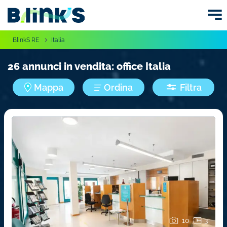
BlinkS RE
Italia
26 annunci in vendita: office Italia
Mappa
Ordina
Filtra
10
3