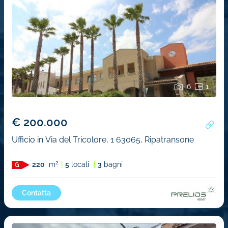
6
1
€ 200.000
Ufficio in Via del Tricolore, 1 63065, Ripatransone
2
220
m
5
locali
3
bagni
G
Contatta