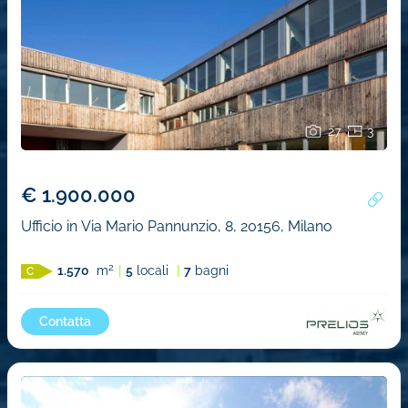
27
3
€ 1.900.000
Ufficio in Via Mario Pannunzio, 8, 20156, Milano
2
1.570
m
5
locali
7
bagni
C
Contatta