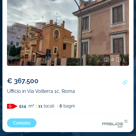
8
1
€ 367.500
Ufficio in Via Volterra 1c, Roma
2
514
m
11
locali
6
bagni
G
Contatta