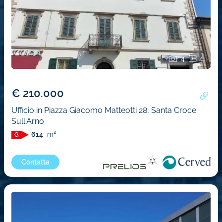
4
4
€ 210.000
Ufficio in Piazza Giacomo Matteotti 28, Santa Croce
Sull'Arno
2
614
m
G
Contatta