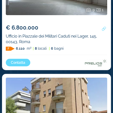
9
1
€ 6.800.000
Ufficio in Piazzale dei Militari Caduti nei Lager, 145,
00143, Roma
2
6.110
m
8
locali
6
bagni
F
Contatta