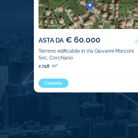
1
€ 60.000
ASTA DA
Terreno edificabile in Via Giovanni Marconi
Snc, Corchiano
2
2.758
m
Contatta