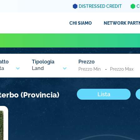
DISTRESSED CREDIT
C
CHI SIAMO
NETWORK PART
atto
Tipologia
Prezzo
ta
Land
-
terbo (Provincia)
Lista